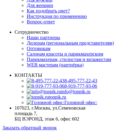
Для женщин
Как подобрать цвет?
Инструкция по применению
Вопрос-ответ
Сотрудничество
Наши партнеры
Дилерам (региональным представителям)
Оптовикам
Салонам красоты и парикмахерским
Парикмахерам, стилистам и визажистам
WEB мастерам (партнёрка)
КОНТАКТЫ
8-495-777-22-43
8-919-777-93-06
info@toppik.ru
toppik.ru
Головной офис:
107023, г.Москва
,
ул.Семеновская
площадь 7,
БЦ ВЭРОНД, этаж 6, офис 602
Заказать обратный звонок