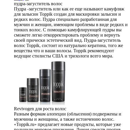
пудра-загуститель волос
Пудра -загуститель или как ее еще называют камуфляж
для залысин Toppik создан для маскировки залысин и
редких волос. Пудра специально разработанная для
мужчин и женщин, имеющим проблемы в виде редких и
тонких волос. С помощью камуфлирующей пудры вы
сможете легко откорректировать проблему и вернуть
своей прически эстетический вид. Пудра-загуститель
волос Toppik, состоит из натурально кератина, того же
вещества что и ваши волосы. Toppik рекомендуют
ведущие стилисты США и трихологи всего мира.
Revivogen для роста волос
Разным формам алопеции (облысения) подвержены и
мужчины и женщины, а также истончению волос.
«Toppik.ru» предлагает новые продукты, которые уже
получили мировое признание. Линия средств против