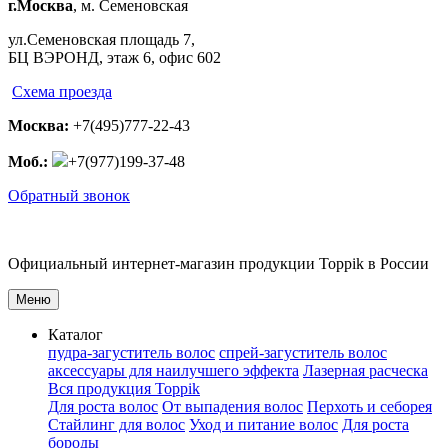
г.Москва
, м. Семеновская
ул.Семеновская площадь 7,
БЦ ВЭРОНД, этаж 6, офис 602
Схема проезда
Москва:
+7(495)777-22-43
Моб.:
+7(977)199-37-48
Обратный звонок
Официальный
интернет-магазин
продукции
Toppik
в России
Меню
Каталог
пудра-загуститель волос
спрей-загуститель волос
аксеcсуары для наилучшего эффекта
Лазерная расческа
Вся продукция Toppik
Для роста волос
От выпадения волос
Перхоть и себорея
Стайлинг для волос
Уход и питание волос
Для роста
бороды