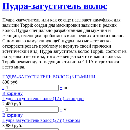
Пудра-загуститель волос
Пудра -загуститель или как ее еще называют камуфляж для
залысин Toppik создан для маскировки залысин и редких
волос. Пудра специально разработанная для мужчин и
женщин, имеющим проблемы в виде редких и тонких волос.
С помощью камуфлирующей пудры вы сможете легко
откорректировать проблему и вернуть своей прически
эстетический вид. Пудра-загуститель волос Toppik, состоит из
натурально кератина, того же вещества что и ваши волосы.
Toppik рекомендуют ведущие стилисты США и трихологи
всего мира.
ПУДРА-ЗАГУСТИТЕЛЬ ВОЛОС (3 Г.)-МИНИ
800 руб.
-
+
шт
В корзину
Пудра-загуститель волос (12 г.) -стандарт
2 480 руб.
-
+
м
В корзину
Пудра-загуститель волос (27 г.)-эконом
3 880 руб.