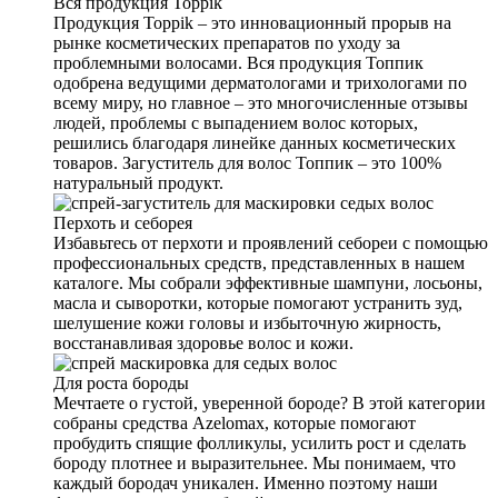
Вся продукция Toppik
Продукция Toppik – это инновационный прорыв на
рынке косметических препаратов по уходу за
проблемными волосами. Вся продукция Топпик
одобрена ведущими дерматологами и трихологами по
всему миру, но главное – это многочисленные отзывы
людей, проблемы с выпадением волос которых,
решились благодаря линейке данных косметических
товаров. Загуститель для волос Топпик – это 100%
натуральный продукт.
Перхоть и себорея
Избавьтесь от перхоти и проявлений себореи с помощью
профессиональных средств, представленных в нашем
каталоге. Мы собрали эффективные шампуни, лосьоны,
масла и сыворотки, которые помогают устранить зуд,
шелушение кожи головы и избыточную жирность,
восстанавливая здоровье волос и кожи.
Для роста бороды
Мечтаете о густой, уверенной бороде? В этой категории
собраны средства Azelomax, которые помогают
пробудить спящие фолликулы, усилить рост и сделать
бороду плотнее и выразительнее. Мы понимаем, что
каждый бородач уникален. Именно поэтому наши