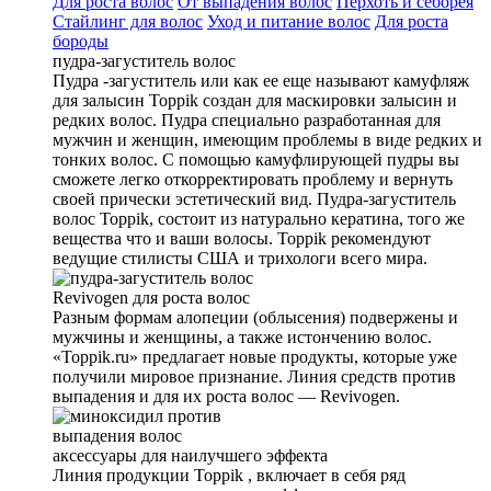
Для роста волос
От выпадения волос
Перхоть и себорея
Стайлинг для волос
Уход и питание волос
Для роста
бороды
пудра-загуститель волос
Пудра -загуститель или как ее еще называют камуфляж
для залысин Toppik создан для маскировки залысин и
редких волос. Пудра специально разработанная для
мужчин и женщин, имеющим проблемы в виде редких и
тонких волос. С помощью камуфлирующей пудры вы
сможете легко откорректировать проблему и вернуть
своей прически эстетический вид. Пудра-загуститель
волос Toppik, состоит из натурально кератина, того же
вещества что и ваши волосы. Toppik рекомендуют
ведущие стилисты США и трихологи всего мира.
Revivogen для роста волос
Разным формам алопеции (облысения) подвержены и
мужчины и женщины, а также истончению волос.
«Toppik.ru» предлагает новые продукты, которые уже
получили мировое признание. Линия средств против
выпадения и для их роста волос — Revivogen.
аксеcсуары для наилучшего эффекта
Линия продукции Toppik , включает в себя ряд