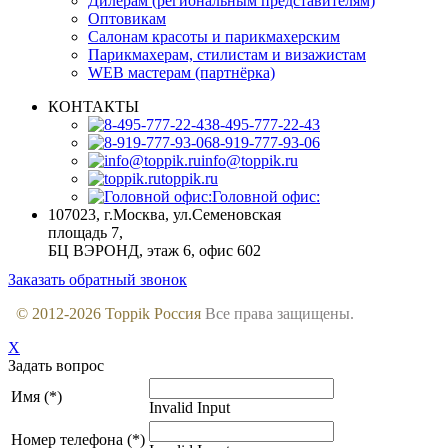
Дилерам (региональным представителям)
Оптовикам
Салонам красоты и парикмахерским
Парикмахерам, стилистам и визажистам
WEB мастерам (партнёрка)
КОНТАКТЫ
8-495-777-22-43
8-919-777-93-06
info@toppik.ru
toppik.ru
Головной офис:
107023, г.Москва
,
ул.Семеновская
площадь 7,
БЦ ВЭРОНД, этаж 6, офис 602
Заказать обратный звонок
© 2012-
2026
Toppik Россия
Все права защищены.
X
Задать вопрос
Имя (*)
Invalid Input
Номер телефона (*)