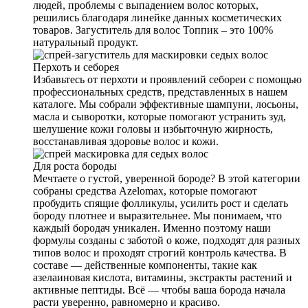
людей, проблемы с выпадением волос которых,
решились благодаря линейке данных косметических
товаров. Загуститель для волос Топпик – это 100%
натуральный продукт.
Перхоть и себорея
Избавьтесь от перхоти и проявлений себореи с помощью
профессиональных средств, представленных в нашем
каталоге. Мы собрали эффективные шампуни, лосьоны,
масла и сыворотки, которые помогают устранить зуд,
шелушение кожи головы и избыточную жирность,
восстанавливая здоровье волос и кожи.
Для роста бороды
Мечтаете о густой, уверенной бороде? В этой категории
собраны средства Azelomax, которые помогают
пробудить спящие фолликулы, усилить рост и сделать
бороду плотнее и выразительнее. Мы понимаем, что
каждый бородач уникален. Именно поэтому наши
формулы созданы с заботой о коже, подходят для разных
типов волос и проходят строгий контроль качества. В
составе — действенные компоненты, такие как
азелаиновая кислота, витамины, экстракты растений и
активные пептиды. Всё — чтобы ваша борода начала
расти уверенно, равномерно и красиво.