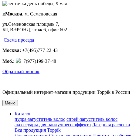
г.Москва
, м. Семеновская
ул.Семеновская площадь 7,
БЦ ВЭРОНД, этаж 6, офис 602
Схема проезда
Москва:
+7(495)777-22-43
Моб.:
+7(977)199-37-48
Обратный звонок
Официальный
интернет-магазин
продукции
Toppik
в России
Меню
Каталог
пудра-загуститель волос
спрей-загуститель волос
аксеcсуары для наилучшего эффекта
Лазерная расческа
Вся продукция Toppik
Для роста волос
От выпадения волос
Перхоть и себорея