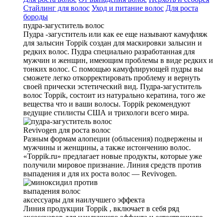
Стайлинг для волос
Уход и питание волос
Для роста
бороды
пудра-загуститель волос
Пудра -загуститель или как ее еще называют камуфляж
для залысин Toppik создан для маскировки залысин и
редких волос. Пудра специально разработанная для
мужчин и женщин, имеющим проблемы в виде редких и
тонких волос. С помощью камуфлирующей пудры вы
сможете легко откорректировать проблему и вернуть
своей прически эстетический вид. Пудра-загуститель
волос Toppik, состоит из натурально кератина, того же
вещества что и ваши волосы. Toppik рекомендуют
ведущие стилисты США и трихологи всего мира.
Revivogen для роста волос
Разным формам алопеции (облысения) подвержены и
мужчины и женщины, а также истончению волос.
«Toppik.ru» предлагает новые продукты, которые уже
получили мировое признание. Линия средств против
выпадения и для их роста волос — Revivogen.
аксеcсуары для наилучшего эффекта
Линия продукции Toppik , включает в себя ряд