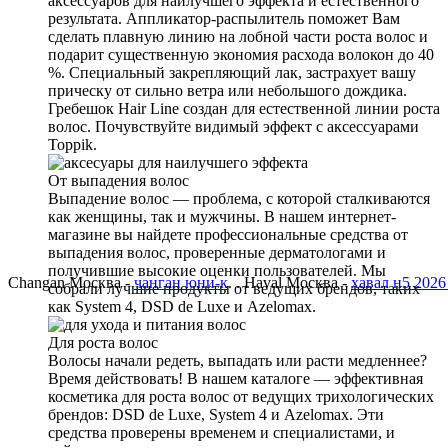
аксессуаров для наилучшего эффекта и естественного
результата. Аппликатор-распылитель поможет Вам
сделать плавную линию на лобной части роста волос и
подарит существенную экономия расхода волокон до 40
%. Специальный закрепляющий лак, застрахует вашу
прическу от сильно ветра или небольшого дождика.
Гребешок Hair Line создан для естественной линии роста
волос. Почувствуйте видимый эффект с аксессуарами
Toppik.
От выпадения волос
Выпадение волос — проблема, с которой сталкиваются
как женщины, так и мужчины. В нашем интернет-
магазине вы найдете профессиональные средства от
выпадения волос, проверенные дерматологами и
получившие высокие оценки пользователей. Мы
Changan Москва -
чанган юни-к
. . Haval Москва -
хавал н5 2026
собрали лучшие продукты от ведущих брендов, таких
как System 4, DSD de Luxe и Azelomax.
Для роста волос
Волосы начали редеть, выпадать или расти медленнее?
Время действовать! В нашем каталоге — эффективная
косметика для роста волос от ведущих трихологических
брендов: DSD de Luxe, System 4 и Azelomax. Эти
средства проверены временем и специалистами, и