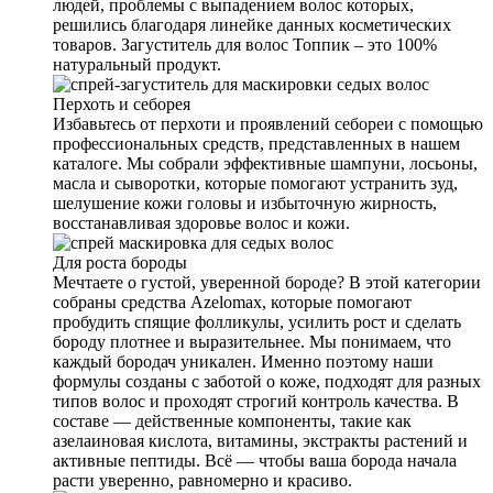
людей, проблемы с выпадением волос которых,
решились благодаря линейке данных косметических
товаров. Загуститель для волос Топпик – это 100%
натуральный продукт.
Перхоть и себорея
Избавьтесь от перхоти и проявлений себореи с помощью
профессиональных средств, представленных в нашем
каталоге. Мы собрали эффективные шампуни, лосьоны,
масла и сыворотки, которые помогают устранить зуд,
шелушение кожи головы и избыточную жирность,
восстанавливая здоровье волос и кожи.
Для роста бороды
Мечтаете о густой, уверенной бороде? В этой категории
собраны средства Azelomax, которые помогают
пробудить спящие фолликулы, усилить рост и сделать
бороду плотнее и выразительнее. Мы понимаем, что
каждый бородач уникален. Именно поэтому наши
формулы созданы с заботой о коже, подходят для разных
типов волос и проходят строгий контроль качества. В
составе — действенные компоненты, такие как
азелаиновая кислота, витамины, экстракты растений и
активные пептиды. Всё — чтобы ваша борода начала
расти уверенно, равномерно и красиво.