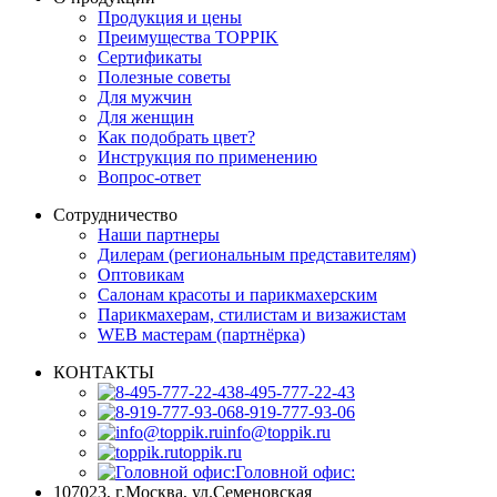
Продукция и цены
Преимущества TOPPIK
Сертификаты
Полезные советы
Для мужчин
Для женщин
Как подобрать цвет?
Инструкция по применению
Вопрос-ответ
Сотрудничество
Наши партнеры
Дилерам (региональным представителям)
Оптовикам
Салонам красоты и парикмахерским
Парикмахерам, стилистам и визажистам
WEB мастерам (партнёрка)
КОНТАКТЫ
8-495-777-22-43
8-919-777-93-06
info@toppik.ru
toppik.ru
Головной офис:
107023, г.Москва
,
ул.Семеновская