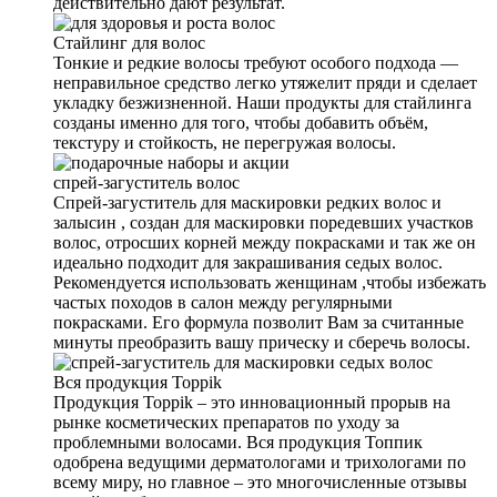
действительно дают результат.
Стайлинг для волос
Тонкие и редкие волосы требуют особого подхода —
неправильное средство легко утяжелит пряди и сделает
укладку безжизненной. Наши продукты для стайлинга
созданы именно для того, чтобы добавить объём,
текстуру и стойкость, не перегружая волосы.
спрей-загуститель волос
Спрей-загуститель для маскировки редких волос и
залысин , создан для маскировки поредевших участков
волос, отросших корней между покрасками и так же он
идеально подходит для закрашивания седых волос.
Рекомендуется использовать женщинам ,чтобы избежать
частых походов в салон между регулярными
покрасками. Его формула позволит Вам за считанные
минуты преобразить вашу прическу и сберечь волосы.
Вся продукция Toppik
Продукция Toppik – это инновационный прорыв на
рынке косметических препаратов по уходу за
проблемными волосами. Вся продукция Топпик
одобрена ведущими дерматологами и трихологами по
всему миру, но главное – это многочисленные отзывы