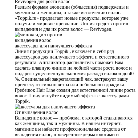
Revivogen для роста волос
Разным формам алопеции (облысения) подвержены и
мужчины и женщины, а также истончению волос.
«Toppik.ru» предлагает новые продукты, которые уже
получили мировое признание. Линия средств против
выпадения и для их роста волос — Revivogen.
аксеcсуары для наилучшего эффекта
Линия продукции Toppik , включает в себя ряд
аксессуаров для наилучшего эффекта и естественного
результата. Аппликатор-распылитель поможет Вам
сделать плавную линию на лобной части роста волос и
подарит существенную экономия расхода волокон до 40
%. Специальный закрепляющий лак, застрахует вашу
прическу от сильно ветра или небольшого дождика.
Гребешок Hair Line создан для естественной линии роста
волос. Почувствуйте видимый эффект с аксессуарами
Toppik.
От выпадения волос
Выпадение волос — проблема, с которой сталкиваются
как женщины, так и мужчины. В нашем интернет-
магазине вы найдете профессиональные средства от
выпадения волос, проверенные дерматологами и