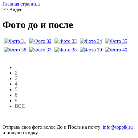
Главная страница
>>
Видео
Фото до и после
2
3
4
5
6
9
ВСЕ
Отправь свое фото волос До и После на почту:
info@toppik.ru
и получи скидку