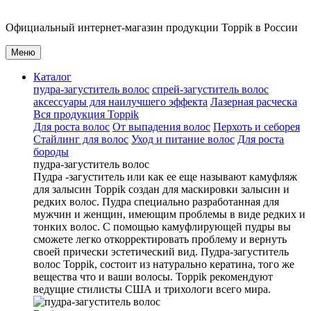
Официальный
интернет-магазин
продукции
Toppik
в России
Меню
Каталог
пудра-загуститель волос
спрей-загуститель волос
аксеcсуары для наилучшего эффекта
Лазерная расческа
Вся продукция Toppik
Для роста волос
От выпадения волос
Перхоть и себорея
Стайлинг для волос
Уход и питание волос
Для роста
бороды
пудра-загуститель волос
Пудра -загуститель или как ее еще называют камуфляж
для залысин Toppik создан для маскировки залысин и
редких волос. Пудра специально разработанная для
мужчин и женщин, имеющим проблемы в виде редких и
тонких волос. С помощью камуфлирующей пудры вы
сможете легко откорректировать проблему и вернуть
своей прически эстетический вид. Пудра-загуститель
волос Toppik, состоит из натурально кератина, того же
вещества что и ваши волосы. Toppik рекомендуют
ведущие стилисты США и трихологи всего мира.