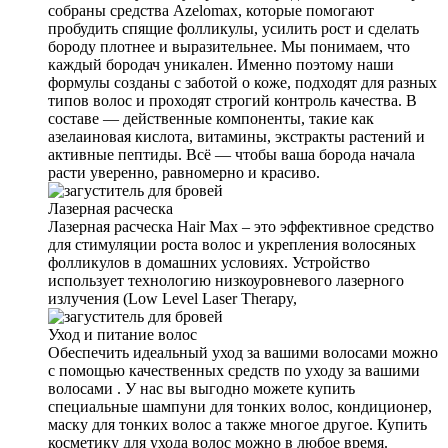
собраны средства Azelomax, которые помогают
пробудить спящие фолликулы, усилить рост и сделать
бороду плотнее и выразительнее. Мы понимаем, что
каждый бородач уникален. Именно поэтому наши
формулы созданы с заботой о коже, подходят для разных
типов волос и проходят строгий контроль качества. В
составе — действенные компоненты, такие как
азелаиновая кислота, витамины, экстракты растений и
активные пептиды. Всё — чтобы ваша борода начала
расти уверенно, равномерно и красиво.
Лазерная расческа
Лазерная расческа Hair Max – это эффективное средство
для стимуляции роста волос и укрепления волосяных
фолликулов в домашних условиях. Устройство
использует технологию низкоуровневого лазерного
излучения (Low Level Laser Therapy,
Уход и питание волос
Обеспечить идеальный уход за вашими волосами можно
с помощью качественных средств по уходу за вашими
волосами . У нас вы выгодно можете купить
специальные шампуни для тонких волос, кондиционер,
маску для тонких волос а также многое другое. Купить
косметику для ухода волос можно в любое время.