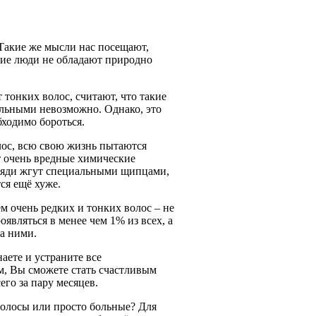
Такие же мысли нас посещают,
гие люди не обладают природно
тонких волос, считают, что такие
альными невозможно. Однако, это
бходимо бороться.
лос, всю свою жизнь пытаются
т очень вредные химические
пряди жгут специальными щипцами,
тся ещё хуже.
ем очень редких и тонких волос – не
являться в менее чем 1% из всех, а
а ними.
наете и устраните все
м, Вы сможете стать счастливым
его за пару месяцев.
волосы или просто больные? Для