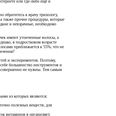
интернете или где-либо ещё и
но обратитесь к врачу трихологу,
 а также прочие процедуры, которые
едкие и невзрачные, необходимо
вочек имеют утонченные волосы, а
днако, в подростковом возрасте
лосами приближается к 55%, что не
ончения?
стей и экспериментов. Поэтому,
 себе большинство инструментов и
е совершенно не нужны. Тем самым
ыми из которых являются:
точно полезных веществ, для
ок витаминов в организме);