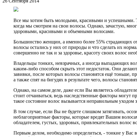
26 Сентября 2014
Все мы хотим быть молодыми, красивыми и успешными. 
когда мы смотрим на свои волосы. Однако, зачастую, мно
здоровыми, красивыми и объемными волосами.
Большинство женщин, а именно более 55% страдающих от 
волосы остались у них от природы и что сделать их норм
совершенно не так и за здоровье, красоту своих волос нео
Владельцы тонких, невзрачных, а иногда выпадающих во
каким-либо способом скрыть этот недостаток. Они делаю
завивки, после которых волосы становятся ещё тоньше, 
а также спят на бигудях в результате чего, волосы становя
Однако, на самом деле, даже если Вы являетесь обладател
стоит отчаиваться, ведь наследственные факторы могут про
такое состояние волос вызывается неправильным уходом з
В том случае, если Вы не будете слишком затягивать, осоз
неблагоприятные факторы, которые вредят Вашим волоса
обладателем, густых, здоровых, привлекательных волос вс
Первым делом, необходимо определиться, - тонкие у Вас 