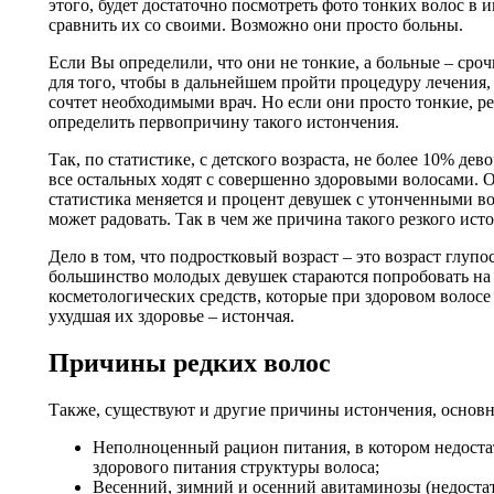
этого, будет достаточно посмотреть фото тонких волос в 
сравнить их со своими. Возможно они просто больны.
Если Вы определили, что они не тонкие, а больные – сроч
для того, чтобы в дальнейшем пройти процедуру лечения,
сочтет необходимыми врач. Но если они просто тонкие, р
определить первопричину такого истончения.
Так, по статистике, с детского возраста, не более 10% де
все остальных ходят с совершенно здоровыми волосами. О
статистика меняется и процент девушек с утонченными во
может радовать. Так в чем же причина такого резкого ист
Дело в том, что подростковый возраст – это возраст глупо
большинство молодых девушек стараются попробовать на
косметологических средств, которые при здоровом волос
ухудшая их здоровье – истончая.
Причины редких волос
Также, существуют и другие причины истончения, основн
Неполноценный рацион питания, в котором недоста
здорового питания структуры волоса;
Весенний, зимний и осенний авитаминозы (недостат