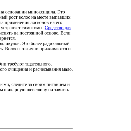
на основании миноксидила. Это
ный рост волос на месте выпавших.
ала применения лосьонов на его
о устраняет симптомы.
Средство для
енять на постоянной основе. Если
ернется.
олликулов. Это более радикальный
ть. Волосы отлично приживаются и
Они требуют тщательного,
того очищения и расчесывания мало.
ыми, следите за своим питанием и
ам шикарную шевелюру на зависть