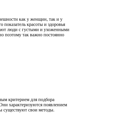
ешности как у женщин, так и у
о показатель красоты и здоровья
вают люди с густыми и ухоженными
нно поэтому так важно постоянно
ным критерием для подбора
. Они характеризуются появлением
ы существуют свои методы.