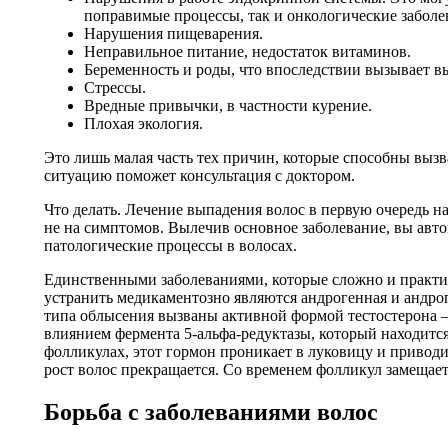
поправимые процессы, так и онкологические заболе
Нарушения пищеварения.
Неправильное питание, недостаток витаминов.
Беременность и роды, что впоследствии вызывает в
Стрессы.
Вредные привычки, в частности курение.
Плохая экология.
Это лишь малая часть тех причин, которые способны выз
ситуацию поможет консультация с доктором.
Что делать. Лечение выпадения волос в первую очередь н
не на симптомов. Вылечив основное заболевание, вы авт
патологические процессы в волосах.
Единственными заболеваниями, которые сложно и практ
устранить медикаментозно являются андрогенная и андрог
типа облысения вызваны активной формой тестостерона –
влиянием фермента 5-альфа-редуктазы, который находитс
фолликулах, этот гормон проникает в луковицу и приводи
рост волос прекращается. Со временем фолликул замещае
Борьба с заболеваниями волос