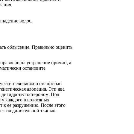
вания.
ыпадение волос.
вать облысение. Правильно оценить
аправлено на устранение причин, а
оматически остановите
ически невозможно полностью
енетическая алопеция. Эти два
 дигидротестостероном. Под
я у каждого в волосяных
т к ее разрушению. После этого
тся соединительной тканью.