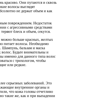
нь красиво. Они путаются и сквозь
нкие волосы выглядят
бсолютно не держат объем и как
рным повреждением. Недостаток
ании с агрессивными средствами
теряют блеск и объем, секутся.
ак можно больше красных, желтых
но питает волосы. Необходимо
и. Шампунь, бальзам и маска
х волос. Будьте внимательны и
ены именно для данного типа волос
роваться с трихологом, чтобы
ющие или редкие.
ее серьезных заболеваний. Это
оражающие внутренние органы и
тили, что кожа головы отчетливо
но такие же, как и при выпадении