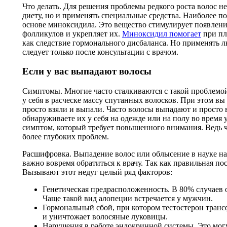
Что делать. Для решения проблемы редкого роста волос н
диету, но и применять специальные средства. Наиболее 
основе миноксидила. Это вещество стимулирует появлени
фолликулов и укрепляет их.
Миноксидил помогает
при пл
как следствие гормонального дисбаланса. Но применять 
следует только после консультации с врачом.
Если у вас выпадают волосы
Симптомы. Многие часто сталкиваются с такой проблемой
у себя в расческе массу спутанных волосков. При этом в
просто взяли и выпали. Часто волосы выпадают и просто в
обнаруживаете их у себя на одежде или на полу во время
симптом, который требует повышенного внимания. Ведь ч
более глубоких проблем.
Расшифровка. Выпадение волос или облысение в науке на
важно вовремя обратиться к врачу. Так как правильная по
Вызывают этот недуг целый ряд факторов:
Генетическая предрасположенность. В 80% случаев 
Чаще такой вид алопеции встречается у мужчин.
Гормональный сбой, при котором тестостерон транс
и уничтожает волосяные луковицы.
Нарушения в работе эндокринной системы. Это могу