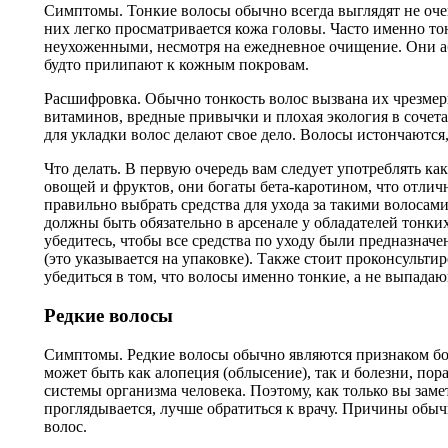
Симптомы. Тонкие волосы обычно всегда выглядят не оче
них легко просматривается кожа головы. Часто именно то
неухоженными, несмотря на ежедневное очищение. Они а
будто прилипают к кожным покровам.
Расшифровка. Обычно тонкость волос вызвана их чрезме
витаминов, вредные привычки и плохая экология в сочет
для укладки волос делают свое дело. Волосы истончаются, 
Что делать. В первую очередь вам следует употреблять к
овощей и фруктов, они богаты бета-каротином, что отлич
правильно выбрать средства для ухода за такими волосам
должны быть обязательно в арсенале у обладателей тонки
убедитесь, чтобы все средства по уходу были предназнач
(это указывается на упаковке). Также стоит проконсульти
убедиться в том, что волосы именно тонкие, а не выпада
Редкие волосы
Симптомы. Редкие волосы обычно являются признаком бол
может быть как алопеция (облысение), так и болезни, п
системы организма человека. Поэтому, как только вы заме
проглядывается, лучше обратиться к врачу. Причины обыч
волос.