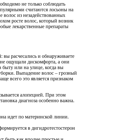
еобходимо не только соблюдать
популярными считаются лосьоны на
е волос из незадействованных
охом росте волос, который возник
любые лекарственные препараты
: вы расчесались и обнаруживаете
ы не ощущали дискомфорта, а они
 быту или на улице, когда вы
 уборки. Выпадение волос – грозный
аще всего это является признаком
зывается алопецией. При этом
становка диагноза особенно важна.
она идет по материнской линии.
формируется в дигидротестостерон
т быть как вполне простые и