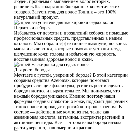
людей, проблемы с выпадением волос которых,
решились благодаря линейке данных косметических
товаров. Загуститель для волос Топпик – это 100%
натуральный продукт.
Перхоть и себорея
Избавьтесь от перхоти и проявлений себореи с помощью
профессиональных средств, представленных в нашем
каталоге. Мы собрали эффективные шампуни, лосьоны,
масла и сыворотки, которые помогают устранить зуд,
шелушение кожи головы и избыточную жирность,
восстанавливая здоровье волос и кожи.
Для роста бороды
Мечтаете о густой, уверенной бороде? В этой категории
собраны средства Azelomax, которые помогают
пробудить спящие фолликулы, усилить рост и сделать
бороду плотнее и выразительнее. Мы понимаем, что
каждый бородач уникален. Именно поэтому наши
формулы созданы с заботой о коже, подходят для разных
типов волос и проходят строгий контроль качества. В
составе — действенные компоненты, такие как
азелаиновая кислота, витамины, экстракты растений и
активные пептиды. Всё — чтобы ваша борода начала
расти уверенно, равномерно и красиво.