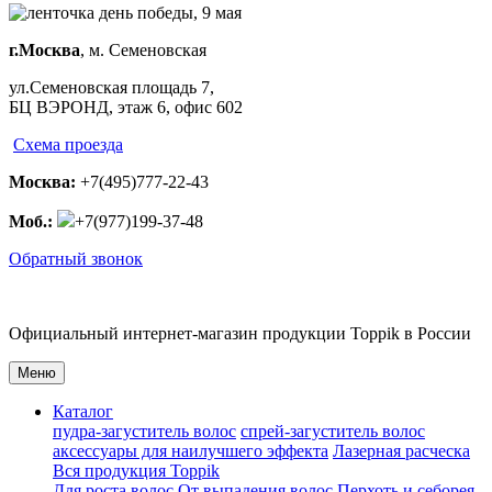
г.Москва
, м. Семеновская
ул.Семеновская площадь 7,
БЦ ВЭРОНД, этаж 6, офис 602
Схема проезда
Москва:
+7(495)777-22-43
Моб.:
+7(977)199-37-48
Обратный звонок
Официальный
интернет-магазин
продукции
Toppik
в России
Меню
Каталог
пудра-загуститель волос
спрей-загуститель волос
аксеcсуары для наилучшего эффекта
Лазерная расческа
Вся продукция Toppik
Для роста волос
От выпадения волос
Перхоть и себорея