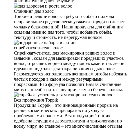
действительно дают результат.
Стайлинг для волос
Тонкие и редкие волосы требуют особого подхода —
неправильное средство легко утяжелит пряди и сделает
укладку безжизненной. Наши продукты для стайлинга
созданы именно для того, чтобы добавить объём,
текстуру и стойкость, не перегружая волосы.
спрей-загуститель волос
Спрей-загуститель для маскировки редких волос и
залысин , создан для маскировки поредевших участков
волос, отросших корней между покрасками и так же он
идеально подходит для закрашивания седых волос.
Рекомендуется использовать женщинам ,чтобы избежать
частых походов в салон между регулярными
покрасками. Его формула позволит Вам за считанные
минуты преобразить вашу прическу и сберечь волосы.
Вся продукция Toppik
Продукция Toppik – это инновационный прорыв на
рынке косметических препаратов по уходу за
проблемными волосами. Вся продукция Топпик
одобрена ведущими дерматологами и трихологами по
всему миру, но главное – это многочисленные отзывы