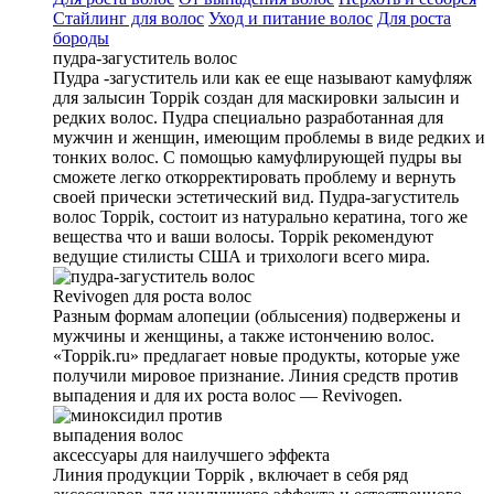
Стайлинг для волос
Уход и питание волос
Для роста
бороды
пудра-загуститель волос
Пудра -загуститель или как ее еще называют камуфляж
для залысин Toppik создан для маскировки залысин и
редких волос. Пудра специально разработанная для
мужчин и женщин, имеющим проблемы в виде редких и
тонких волос. С помощью камуфлирующей пудры вы
сможете легко откорректировать проблему и вернуть
своей прически эстетический вид. Пудра-загуститель
волос Toppik, состоит из натурально кератина, того же
вещества что и ваши волосы. Toppik рекомендуют
ведущие стилисты США и трихологи всего мира.
Revivogen для роста волос
Разным формам алопеции (облысения) подвержены и
мужчины и женщины, а также истончению волос.
«Toppik.ru» предлагает новые продукты, которые уже
получили мировое признание. Линия средств против
выпадения и для их роста волос — Revivogen.
аксеcсуары для наилучшего эффекта
Линия продукции Toppik , включает в себя ряд