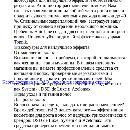
аксессуаров для наилучшего эффекта и естественного
результата. Аппликатор-распылитель поможет Вам
сделать плавную линию на лобной части роста волос и
подарит существенную экономия расхода волокон до 40
%. Специальный закрепляющий лак, застрахует вашу
прическу от сильно ветра или небольшого дождика.
Гребешок Hair Line создан для естественной линии роста
волос. Почувствуйте видимый эффект с аксессуарами
Toppik.
От выпадения волос
Выпадение волос — проблема, с которой сталкиваются
как женщины, так и мужчины. В нашем интернет-
магазине вы найдете профессиональные средства от
выпадения волос, проверенные дерматологами и
получившие высокие оценки пользователей. Мы
Карго доставка из ОАЭ
.
лечение наркомании отзывы
собрали лучшие продукты от ведущих брендов, таких
как System 4, DSD de Luxe и Azelomax.
Для роста волос
Волосы начали редеть, выпадать или расти медленнее?
Время действовать! В нашем каталоге — эффективная
косметика для роста волос от ведущих трихологических
брендов: DSD de Luxe, System 4 и Azelomax. Эти
средства проверены временем и специалистами, и