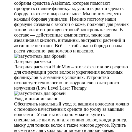
собраны средства Azelomax, которые помогают
пробудить спящие фолликулы, усилить рост и сделать
бороду плотнее и выразительнее. Мы понимаем, что
каждый бородач уникален. Именно поэтому наши
формулы созданы с заботой о коже, подходят для разных
типов волос и проходят строгий контроль качества. В
составе — действенные компоненты, такие как
азелаиновая кислота, витамины, экстракты растений и
активные пептиды. Всё — чтобы ваша борода начала
расти уверенно, равномерно и красиво.
Лазерная расческа
Лазерная расческа Hair Max – это эффективное средство
для стимуляции роста волос и укрепления волосяных
фолликулов в домашних условиях. Устройство
использует технологию низкоуровневого лазерного
излучения (Low Level Laser Therapy,
Уход и питание волос
Обеспечить идеальный уход за вашими волосами можно
с помощью качественных средств по уходу за вашими
волосами . У нас вы выгодно можете купить
специальные шампуни для тонких волос, кондиционер,
маску для тонких волос а также многое другое. Купить
косметику для ухода волос можно в любое время.