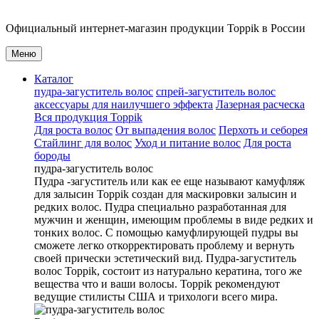
Официальный
интернет-магазин
продукции
Toppik
в России
Меню
Каталог
пудра-загуститель волос
спрей-загуститель волос
аксеcсуары для наилучшего эффекта
Лазерная расческа
Вся продукция Toppik
Для роста волос
От выпадения волос
Перхоть и себорея
Стайлинг для волос
Уход и питание волос
Для роста
бороды
пудра-загуститель волос
Пудра -загуститель или как ее еще называют камуфляж
для залысин Toppik создан для маскировки залысин и
редких волос. Пудра специально разработанная для
мужчин и женщин, имеющим проблемы в виде редких и
тонких волос. С помощью камуфлирующей пудры вы
сможете легко откорректировать проблему и вернуть
своей прически эстетический вид. Пудра-загуститель
волос Toppik, состоит из натурально кератина, того же
вещества что и ваши волосы. Toppik рекомендуют
ведущие стилисты США и трихологи всего мира.