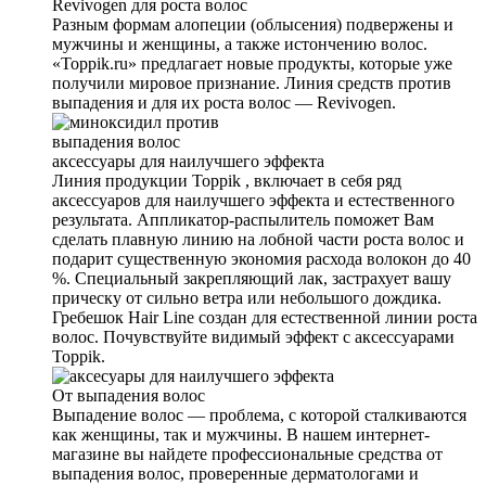
Revivogen для роста волос
Разным формам алопеции (облысения) подвержены и
мужчины и женщины, а также истончению волос.
«Toppik.ru» предлагает новые продукты, которые уже
получили мировое признание. Линия средств против
выпадения и для их роста волос — Revivogen.
аксеcсуары для наилучшего эффекта
Линия продукции Toppik , включает в себя ряд
аксессуаров для наилучшего эффекта и естественного
результата. Аппликатор-распылитель поможет Вам
сделать плавную линию на лобной части роста волос и
подарит существенную экономия расхода волокон до 40
%. Специальный закрепляющий лак, застрахует вашу
прическу от сильно ветра или небольшого дождика.
Гребешок Hair Line создан для естественной линии роста
волос. Почувствуйте видимый эффект с аксессуарами
Toppik.
От выпадения волос
Выпадение волос — проблема, с которой сталкиваются
как женщины, так и мужчины. В нашем интернет-
магазине вы найдете профессиональные средства от
выпадения волос, проверенные дерматологами и